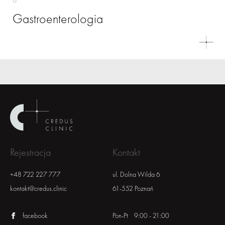
Gastroenterologia
Rejestracja
Kontakt
+48 722 227 777
ul. Dolna Wilda 6
kontakt@credus.clinic
61-552 Poznań
facebook
Pon-Pt 9:00 - 21:00