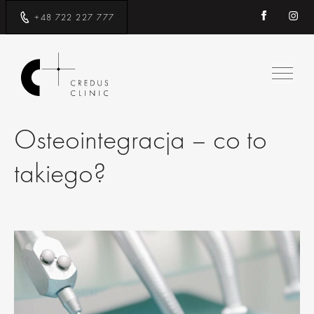
+48 722 227 777
Osteointegracja – co to
takiego?