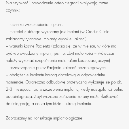
Na szybkość i powodzenie osteointegracji wpływają różne
czynniki:
– technika wszczepienia implantu
– materiał z którego wykonany jest implant (w Credus Clinic
zakładamy tytanowe implanty wysokiej jakości)
– warunki kostne Pacjenta (zdarza się, że w miejscu, w które ma
być wprowadzony implant, jest np. zbyt mało kości – wówczas
należy wykonać uzupełnienie materiałem kościozastępczym)
– przestrzeganie przez Pacjenta zaleceń pozabiegowych
– obciążenie implantu koroną docelową w odpowiednim
momencie. Ostateczną odbudowę protetyczną wykonuje się po ok.
2-3 miesiącach od wszczepienia implantu, kiedy nastąpiła już pełna
osteointegracja. Zbyt wczesne założenie korony może skutkować
dezintegracją, a co za tym idzie – utratą implantu.
Zapraszamy na konsultacje implantologiczne!