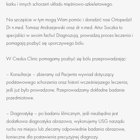
karku i innych schorzeń układu mięśniowo-szkieletowego.
Na szczęście w tym mogą Wam pomóc i doradzić nasi Ortopedzi!
Dr n.med. Tomasz Andrzejewski oraz dr n.med. Artur Soczka to
specjaliści w swoim fachu! Diagnozują, prowadzą proces leczenia i
pomagają pozbyć się uporczywego bólu.
W Credus Clinic pomagamy pozbyć się bólu przeprowadzając:
– Konsultacje – zbieramy od Pacjenta wywiad dotyczący
podstawowego schorzenia oraz historii wcześniejszego leczenia,
jeśli już było prowadzone. Przeprowadzamy dokładne badanie
przedmiotowe.
– Diagnostykę – po badaniu klinicznym, jeśli niezbędna jest
dodatkowa diagnostyka obrazowa, wykonujemy USG narządu
ruchu na miejscu lub zlecamy odpowiednie badania obrazowe,
konieczne dla postawienia precyzyjnej diagnozy.