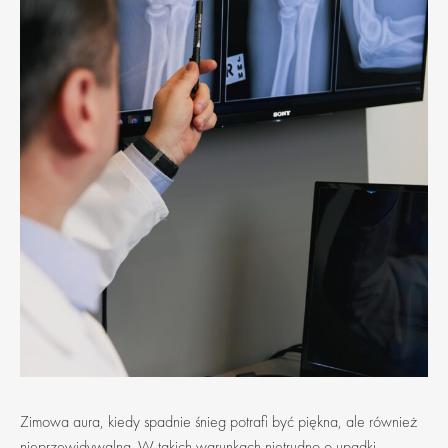
Zimowa aura, kiedy spadnie śnieg potrafi być piękna, ale również
nieprzewidywalna. W takich warunkach nietrudno o upadki,