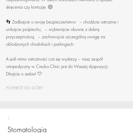
skręcenia czy kontuzje. 😔
👣 Zadbajcie o swoje bezpieczeństwo: – chodźcie ostrożnie i
unikajcie pośpiechu, – wybierajcie obuwie z dobrą
przyczepnością, – zachowujcie szczególną uwagę na
oblodzonych chodnikach i parkingach.
A jeśli mimo ostrożności coś się wydarzy – nasz zespół
ortopedyczny w Credus Clinic jest do Waszej dyspozycji.
Dbajcie o siebie! 🤍
POWRÓT DO GÓRY
1
Stomatologia