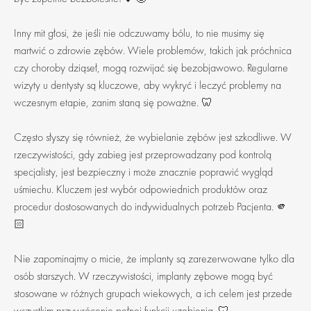
Inny mit głosi, że jeśli nie odczuwamy bólu, to nie musimy się
martwić o zdrowie zębów. Wiele problemów, takich jak próchnica
czy choroby dziąseł, mogą rozwijać się bezobjawowo. Regularne
wizyty u dentysty są kluczowe, aby wykryć i leczyć problemy na
wczesnym etapie, zanim staną się poważne. 🦷
Często słyszy się również, że wybielanie zębów jest szkodliwe. W
rzeczywistości, gdy zabieg jest przeprowadzany pod kontrolą
specjalisty, jest bezpieczny i może znacznie poprawić wygląd
uśmiechu. Kluczem jest wybór odpowiednich produktów oraz
procedur dostosowanych do indywidualnych potrzeb Pacjenta. 🫵
🏻
Nie zapominajmy o micie, że implanty są zarezerwowane tylko dla
osób starszych. W rzeczywistości, implanty zębowe mogą być
stosowane w różnych grupach wiekowych, a ich celem jest przede
wszystkim przywrócenie pełnej funkcji uzębienia. 🦷