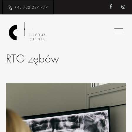
+48 722 227 777
RTG zębów