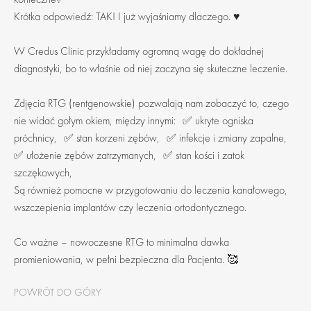
Krótka odpowiedź: TAK! I już wyjaśniamy dlaczego. ♥️
W Credus Clinic przykładamy ogromną wagę do dokładnej
diagnostyki, bo to właśnie od niej zaczyna się skuteczne leczenie.
Zdjęcia RTG (rentgenowskie) pozwalają nam zobaczyć to, czego
nie widać gołym okiem, między innymi: ✅ ukryte ogniska
próchnicy, ✅ stan korzeni zębów, ✅ infekcje i zmiany zapalne,
✅ ułożenie zębów zatrzymanych, ✅ stan kości i zatok
szczękowych,
Są również pomocne w przygotowaniu do leczenia kanałowego,
wszczepienia implantów czy leczenia ortodontycznego.
Co ważne – nowoczesne RTG to minimalna dawka
promieniowania, w pełni bezpieczna dla Pacjenta. 🥰
POWRÓT DO GÓRY