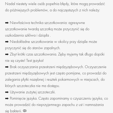
Nadal niestety wiele osób popełnia błędy, które mogą prowadzić
do późniejszych problemów, a do najczęstszych z nich należy:
➡️ Niewłaściwa technika szczotkowania: agresywne
szczotkowanie twardą szczotką może przyczynić się do
uszkodzenia szkliwa i dziąsła .
➡️ Niedokładne szczotkowanie w okolicy przy dziąśle może
przyczynić się do stanów zapalnych.
➡️ Zbyt krótki czas szczotkowania. Zęby myjemy tak długo dopóki
nie są czyste! Test języka!
➡️ Brak oczyszczania przestrzeni międzyzębowych. Oczyszczenie
przestrzeni międzyzębowych jest często pomijane, co prowadzi do
zalegania płytki nazębnej i resztek pokarmowych w miejscach, do
których szczoteczka nie ma dostępu.
➡️ Używanie zużytej szczoteczki.
➡️ Pominięcie języka. Często zapominamy o czyszczeniu języka, co
może prowadzić do nieprzyjemnego zapachu z ust i namnażania
się bakterii. 🦠